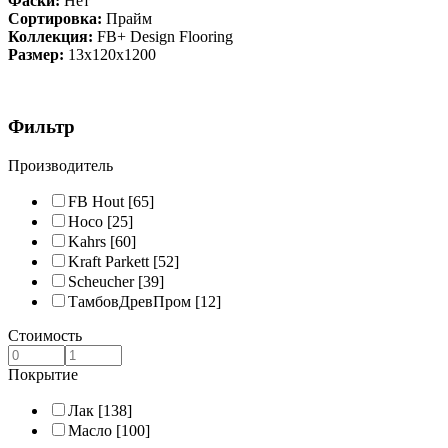
Фаски:
Нет
Сортировка:
Прайм
Коллекция:
FB+ Design Flooring
Размер:
13x120x1200
Фильтр
Производитель
FB Hout
[65]
Hoco
[25]
Kahrs
[60]
Kraft Parkett
[52]
Scheucher
[39]
ТамбовДревПром
[12]
Стоимость
Покрытие
Лак
[138]
Масло
[100]