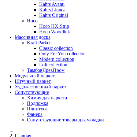
Kahrs Avanti
Kahrs Linnea
Kahrs Original
Hoco
Hoco HX-Strip
Hoco Woodlink
Массивная доска
Kraft Parkett
Classic collection
Only For You collection
Modern collection
Loft collection
ТамбовДревПром
Модульный паркет
Штучный паркет
Художественный паркет
Сопутствующие
Химия для паркета
Подложка
Плинтуса
Фанера
Сопутствующие товары для укладки
Главная