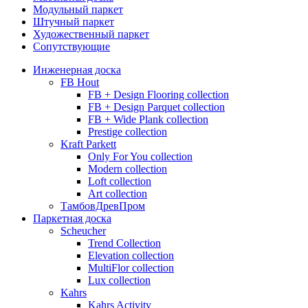
Модульный паркет
Штучный паркет
Художественный паркет
Сопутствующие
Инженерная доска
FB Hout
FB + Design Flooring collection
FB + Design Parquet collection
FB + Wide Plank collection
Prestige collection
Kraft Parkett
Only For You collection
Modern collection
Loft collection
Art collection
ТамбовДревПром
Паркетная доска
Scheucher
Trend Collection
Elevation collection
MultiFlor collection
Lux collection
Kahrs
Kahrs Activity