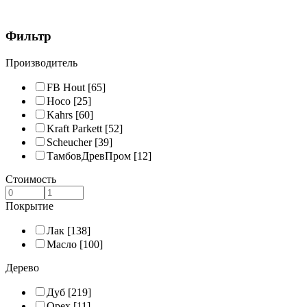
Фильтр
Производитель
FB Hout
[65]
Hoco
[25]
Kahrs
[60]
Kraft Parkett
[52]
Scheucher
[39]
ТамбовДревПром
[12]
Стоимость
Покрытие
Лак
[138]
Масло
[100]
Дерево
Дуб
[219]
Орех
[11]