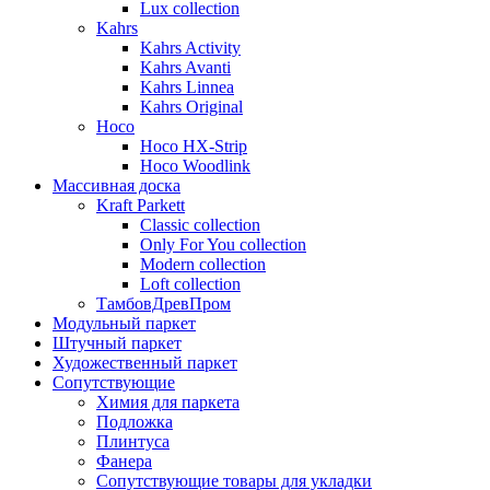
Lux collection
Kahrs
Kahrs Activity
Kahrs Avanti
Kahrs Linnea
Kahrs Original
Hoco
Hoco HX-Strip
Hoco Woodlink
Массивная доска
Kraft Parkett
Classic collection
Only For You collection
Modern collection
Loft collection
ТамбовДревПром
Модульный паркет
Штучный паркет
Художественный паркет
Сопутствующие
Химия для паркета
Подложка
Плинтуса
Фанера
Сопутствующие товары для укладки