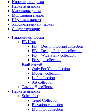
Инженерная доска
Паркетная доска
Массивная доска
Модульный паркет
Штучный паркет
Художественный паркет
Сопутствующие
Инженерная доска
FB Hout
FB + Design Flooring collection
FB + Design Parquet collection
FB + Wide Plank collection
Prestige collection
Kraft Parkett
Only For You collection
Modern collection
Loft collection
Art collection
ТамбовДревПром
Паркетная доска
Scheucher
Trend Collection
Elevation collection
MultiFlor collection