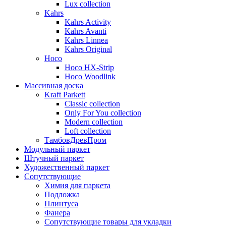
Lux collection
Kahrs
Kahrs Activity
Kahrs Avanti
Kahrs Linnea
Kahrs Original
Hoco
Hoco HX-Strip
Hoco Woodlink
Массивная доска
Kraft Parkett
Classic collection
Only For You collection
Modern collection
Loft collection
ТамбовДревПром
Модульный паркет
Штучный паркет
Художественный паркет
Сопутствующие
Химия для паркета
Подложка
Плинтуса
Фанера
Сопутствующие товары для укладки