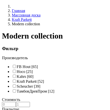
Главная
Массивная доска
Kraft Parkett
Modern collection
Modern collection
Фильтр
Производитель
FB Hout
[65]
Hoco
[25]
Kahrs
[60]
Kraft Parkett
[52]
Scheucher
[39]
ТамбовДревПром
[12]
Стоимость
Покрытие