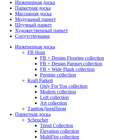
Инженерная доска
Паркетная доска
Массивная доска
Модульный паркет
Штучный паркет
Художественный паркет
Сопутствующие
Инженерная доска
FB Hout
FB + Design Flooring collection
FB + Design Parquet collection
FB + Wide Plank collection
Prestige collection
Kraft Parkett
Only For You collection
Modern collection
Loft collection
Art collection
ТамбовДревПром
Паркетная доска
Scheucher
Trend Collection
Elevation collection
MultiFlor collection