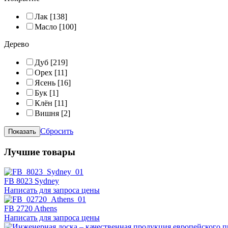
Лак
[138]
Масло
[100]
Дерево
Дуб
[219]
Орех
[11]
Ясень
[16]
Бук
[1]
Клён
[11]
Вишня
[2]
Сбросить
Лучшие товары
FB 8023 Sydney
Написать для запроса цены
FB 2720 Athens
Написать для запроса цены