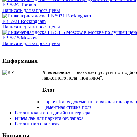
FB 5862 Toronto
Написать для запроса цены
FB 5921 Rockingham
Написать для запроса цены
FB 5815 Moscow
Написать для запроса цены
Информация
Всеподелкин
- оказывает услуги по подбор
паркетного пола "под ключ".
Блог
Паркет Kahrs документы и важная информа
Цементная стяжка пола
Ремонт квартир и дизайн интерьера
Ищем лак для паркета без запаха
Ремонт пола на лагах
Контакты