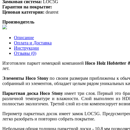
Замковая система:
LOC5G
Гарантия на покрытие:
Ценовая категория:
dearest
Производитель
Описание
Оплата и Доставка
Инструкции
Отзывы (0)
Изготовлен паркет немецкой компанией
Hoco Holz Hofstetter 
лет.
Элементы Hoco Stony
по своим размерам приближены к обыч
собранный из элементов, обладает целым рядом уникальных кач
Паркетная доска Hoco Stony
имеет три слоя. Первый это бр
различной температуре и влажности. Слой выполнен из HDF
полностью экологичен. Третий слой из ели компенсирует возн
Периметр паркетных досок имеет замок LOC5G. Предусмотрен
легко разобрать и повторно собрать покрытие.
Небольшая общая толщина паркетной доски - 10,8 мм позволяет