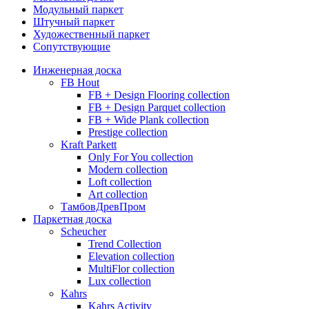
Модульный паркет
Штучный паркет
Художественный паркет
Сопутствующие
Инженерная доска
FB Hout
FB + Design Flooring collection
FB + Design Parquet collection
FB + Wide Plank collection
Prestige collection
Kraft Parkett
Only For You collection
Modern collection
Loft collection
Art collection
ТамбовДревПром
Паркетная доска
Scheucher
Trend Collection
Elevation collection
MultiFlor collection
Lux collection
Kahrs
Kahrs Activity