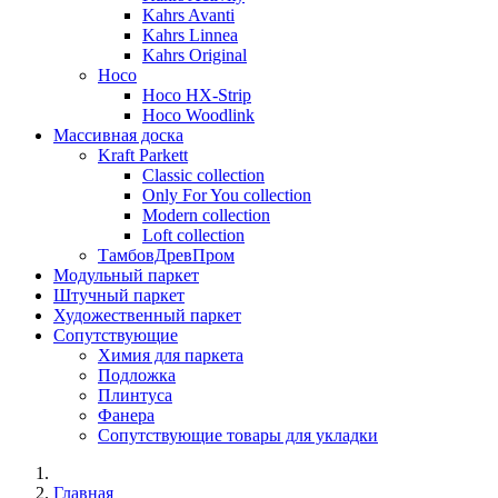
Kahrs Avanti
Kahrs Linnea
Kahrs Original
Hoco
Hoco HX-Strip
Hoco Woodlink
Массивная доска
Kraft Parkett
Classic collection
Only For You collection
Modern collection
Loft collection
ТамбовДревПром
Модульный паркет
Штучный паркет
Художественный паркет
Сопутствующие
Химия для паркета
Подложка
Плинтуса
Фанера
Сопутствующие товары для укладки
Главная