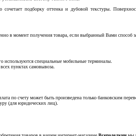
 сочетает подборку оттенка и дубовой текстуры. Поверхност
нно в момент получения товара, если выбранный Вами способ за
ого используются специальные мобильные терминалы.
 всех пунктах самовывоза.
плата по счету может быть произведена только банковским пере
туру (для юридических лиц).
обретения товаров в нашем интернет-магазине
Всеподелкин
мы 