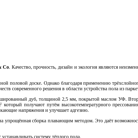
& Co
. Качество, прочность, дизайн и экология являются неизм
ной половой доске. Однако благодаря применению трёхслойно
еств современного решения в области устройства пола из парке
ашированный дуб, толщиной 2,5 мм, покрытой маслом УФ. Второ
 который получают путём высокотемпературного прессования
икающие напряжения и улучшает адгезию.
а упрощённая сборка плавающим методом. Это даёт возможност
 устанавливать систему тёплого пола.