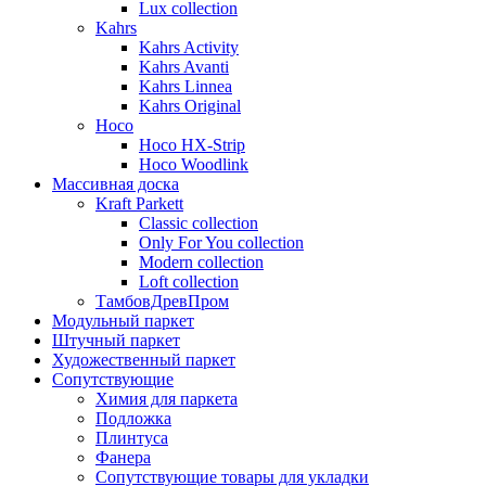
Lux collection
Kahrs
Kahrs Activity
Kahrs Avanti
Kahrs Linnea
Kahrs Original
Hoco
Hoco HX-Strip
Hoco Woodlink
Массивная доска
Kraft Parkett
Classic collection
Only For You collection
Modern collection
Loft collection
ТамбовДревПром
Модульный паркет
Штучный паркет
Художественный паркет
Сопутствующие
Химия для паркета
Подложка
Плинтуса
Фанера
Сопутствующие товары для укладки