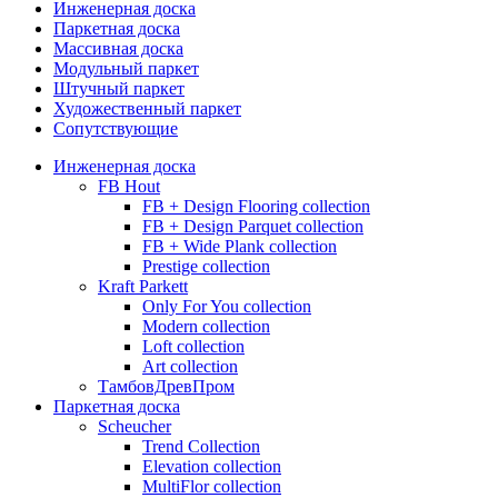
Инженерная доска
Паркетная доска
Массивная доска
Модульный паркет
Штучный паркет
Художественный паркет
Сопутствующие
Инженерная доска
FB Hout
FB + Design Flooring collection
FB + Design Parquet collection
FB + Wide Plank collection
Prestige collection
Kraft Parkett
Only For You collection
Modern collection
Loft collection
Art collection
ТамбовДревПром
Паркетная доска
Scheucher
Trend Collection
Elevation collection
MultiFlor collection