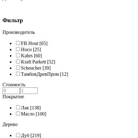
Фильтр
Производитель
FB Hout
[65]
Hoco
[25]
Kahrs
[60]
Kraft Parkett
[52]
Scheucher
[39]
ТамбовДревПром
[12]
Стоимость
Покрытие
Лак
[138]
Масло
[100]
Дерево
Дуб
[219]