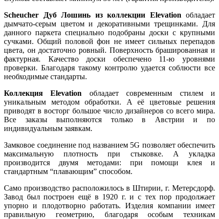
Scheucher Дуб Лошинь из коллекции Elevation
обладает
дымчато-серым цветом и декоративными трещинками. Для
данного паркета специально подобраны доски с крупными
сучками. Общий половой фон не имеет сильных перепадов
цвета, он достаточно ровный. Поверхность брашированная и
фактурная. Качество доски обеспечено 11-ю уровнями
проверки. Благодаря такому контролю удается соблюсти все
необходимые стандарты.
Коллекция Elevation
обладает современным стилем и
уникальным методом обработки. А её цветовые решения
приводят в восторг большое число дизайнеров со всего мира.
Все заказы выполняются только в Австрии и по
индивидуальным заявкам.
Замковое соединение под названием 5G позволяет обеспечить
максимальную плотность при стыковке. А укладка
производится двумя методами: при помощи клея и
стандартным “плавающим” способом.
Само производство расположилось в Штирии, г. Метерсдорф.
Завод был построен ещё в 1920 г. и с тех пор продолжает
упорно и плодотворно работать. Изделия компании имеет
правильную геометрию, благодаря особым техникам