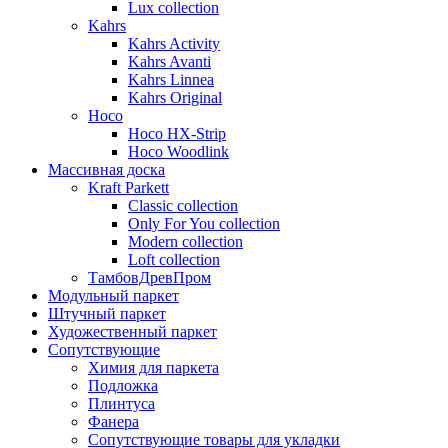
Lux collection
Kahrs
Kahrs Activity
Kahrs Avanti
Kahrs Linnea
Kahrs Original
Hoco
Hoco HX-Strip
Hoco Woodlink
Массивная доска
Kraft Parkett
Classic collection
Only For You collection
Modern collection
Loft collection
ТамбовДревПром
Модульный паркет
Штучный паркет
Художественный паркет
Сопутствующие
Химия для паркета
Подложка
Плинтуса
Фанера
Сопутствующие товары для укладки