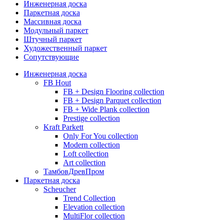
Инженерная доска
Паркетная доска
Массивная доска
Модульный паркет
Штучный паркет
Художественный паркет
Сопутствующие
Инженерная доска
FB Hout
FB + Design Flooring collection
FB + Design Parquet collection
FB + Wide Plank collection
Prestige collection
Kraft Parkett
Only For You collection
Modern collection
Loft collection
Art collection
ТамбовДревПром
Паркетная доска
Scheucher
Trend Collection
Elevation collection
MultiFlor collection