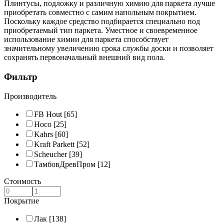
Плинтусы, подложку и различную химию для паркета лучше
приобретать совместно с самим напольным покрытием.
Поскольку каждое средство подбирается специально под
приобретаемый тип паркета. Уместное и своевременное
использование химии для паркета способствует
значительному увеличению срока службы доски и позволяет
сохранять первоначальный внешний вид пола.
Фильтр
Производитель
FB Hout
[65]
Hoco
[25]
Kahrs
[60]
Kraft Parkett
[52]
Scheucher
[39]
ТамбовДревПром
[12]
Стоимость
Покрытие
Лак
[138]