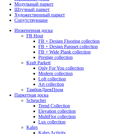
Модульный паркет
Штучный паркет
Художественный паркет
Сопутствующие
Инженерная доска
FB Hout
FB + Design Flooring collection
FB + Design Parquet collection
FB + Wide Plank collection
Prestige collection
Kraft Parkett
Only For You collection
Modern collection
Loft collection
Art collection
ТамбовДревПром
Паркетная доска
Scheucher
Trend Collection
Elevation collection
MultiFlor collection
Lux collection
Kahrs
Kahrs Activity