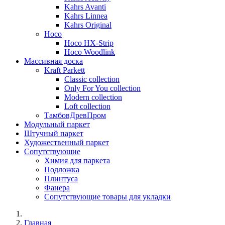
Kahrs Avanti
Kahrs Linnea
Kahrs Original
Hoco
Hoco HX-Strip
Hoco Woodlink
Массивная доска
Kraft Parkett
Classic collection
Only For You collection
Modern collection
Loft collection
ТамбовДревПром
Модульный паркет
Штучный паркет
Художественный паркет
Сопутствующие
Химия для паркета
Подложка
Плинтуса
Фанера
Сопутствующие товары для укладки
Главная