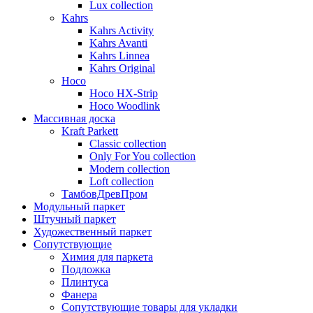
Lux collection
Kahrs
Kahrs Activity
Kahrs Avanti
Kahrs Linnea
Kahrs Original
Hoco
Hoco HX-Strip
Hoco Woodlink
Массивная доска
Kraft Parkett
Classic collection
Only For You collection
Modern collection
Loft collection
ТамбовДревПром
Модульный паркет
Штучный паркет
Художественный паркет
Сопутствующие
Химия для паркета
Подложка
Плинтуса
Фанера
Сопутствующие товары для укладки