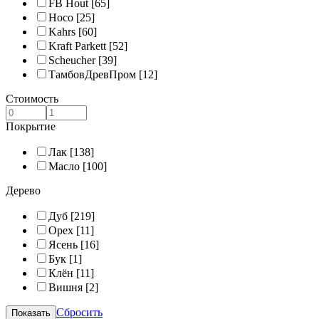
FB Hout
[65]
Hoco
[25]
Kahrs
[60]
Kraft Parkett
[52]
Scheucher
[39]
ТамбовДревПром
[12]
Стоимость
Покрытие
Лак
[138]
Масло
[100]
Дерево
Дуб
[219]
Орех
[11]
Ясень
[16]
Бук
[1]
Клён
[11]
Вишня
[2]
Сбросить