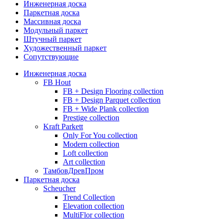
Инженерная доска
Паркетная доска
Массивная доска
Модульный паркет
Штучный паркет
Художественный паркет
Сопутствующие
Инженерная доска
FB Hout
FB + Design Flooring collection
FB + Design Parquet collection
FB + Wide Plank collection
Prestige collection
Kraft Parkett
Only For You collection
Modern collection
Loft collection
Art collection
ТамбовДревПром
Паркетная доска
Scheucher
Trend Collection
Elevation collection
MultiFlor collection