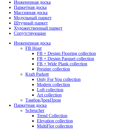
Инженерная доска
Паркетная доска
Массивная доска
Модульный паркет
Штучный паркет
Художественный паркет
Сопутствующие
Инженерная доска
FB Hout
FB + Design Flooring collection
FB + Design Parquet collection
FB + Wide Plank collection
Prestige collection
Kraft Parkett
Only For You collection
Modern collection
Loft collection
Art collection
ТамбовДревПром
Паркетная доска
Scheucher
Trend Collection
Elevation collection
MultiFlor collection