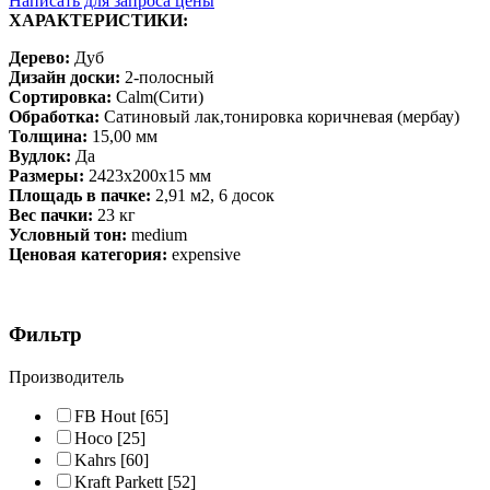
Написать для запроса цены
ХАРАКТЕРИСТИКИ:
Дерево:
Дуб
Дизайн доски:
2-полосный
Сортировка:
Calm(Сити)
Обработка:
Сатиновый лак,тонировка коричневая (мербау)
Толщина:
15,00 мм
Вудлок:
Да
Размеры:
2423х200х15 мм
Площадь в пачке:
2,91 м2, 6 досок
Вес пачки:
23 кг
Условный тон:
medium
Ценовая категория:
expensive
Фильтр
Производитель
FB Hout
[65]
Hoco
[25]
Kahrs
[60]
Kraft Parkett
[52]