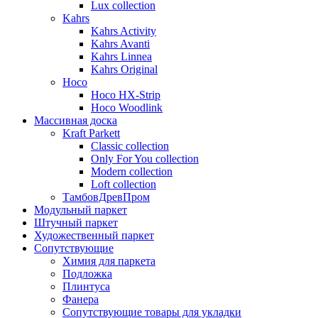
Lux collection
Kahrs
Kahrs Activity
Kahrs Avanti
Kahrs Linnea
Kahrs Original
Hoco
Hoco HX-Strip
Hoco Woodlink
Массивная доска
Kraft Parkett
Classic collection
Only For You collection
Modern collection
Loft collection
ТамбовДревПром
Модульный паркет
Штучный паркет
Художественный паркет
Сопутствующие
Химия для паркета
Подложка
Плинтуса
Фанера
Сопутствующие товары для укладки