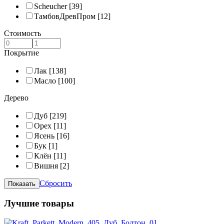
Scheucher
[39]
ТамбовДревПром
[12]
Стоимость
Покрытие
Лак
[138]
Масло
[100]
Дерево
Дуб
[219]
Орех
[11]
Ясень
[16]
Бук
[1]
Клён
[11]
Вишня
[2]
Сбросить
Лучшие товары