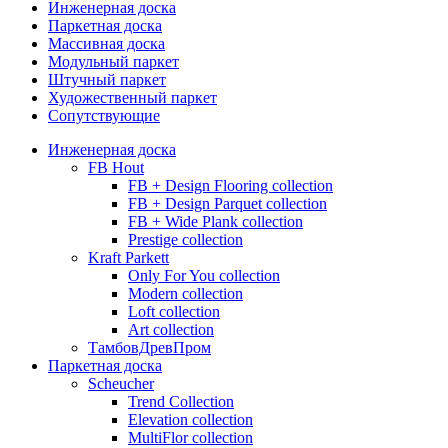
Инженерная доска
Паркетная доска
Массивная доска
Модульный паркет
Штучный паркет
Художественный паркет
Сопутствующие
Инженерная доска
FB Hout
FB + Design Flooring collection
FB + Design Parquet collection
FB + Wide Plank collection
Prestige collection
Kraft Parkett
Only For You collection
Modern collection
Loft collection
Art collection
ТамбовДревПром
Паркетная доска
Scheucher
Trend Collection
Elevation collection
MultiFlor collection