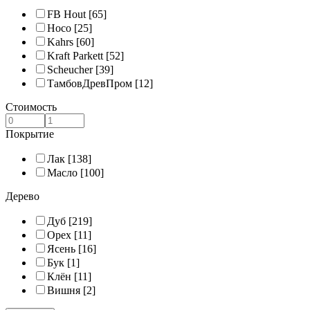
FB Hout
[65]
Hoco
[25]
Kahrs
[60]
Kraft Parkett
[52]
Scheucher
[39]
ТамбовДревПром
[12]
Стоимость
Покрытие
Лак
[138]
Масло
[100]
Дерево
Дуб
[219]
Орех
[11]
Ясень
[16]
Бук
[1]
Клён
[11]
Вишня
[2]