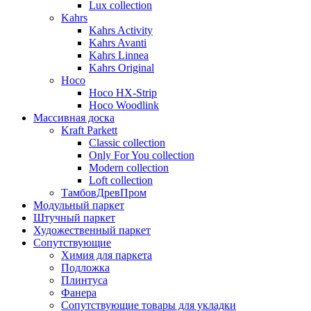
Lux collection
Kahrs
Kahrs Activity
Kahrs Avanti
Kahrs Linnea
Kahrs Original
Hoco
Hoco HX-Strip
Hoco Woodlink
Массивная доска
Kraft Parkett
Classic collection
Only For You collection
Modern collection
Loft collection
ТамбовДревПром
Модульный паркет
Штучный паркет
Художественный паркет
Сопутствующие
Химия для паркета
Подложка
Плинтуса
Фанера
Сопутствующие товары для укладки