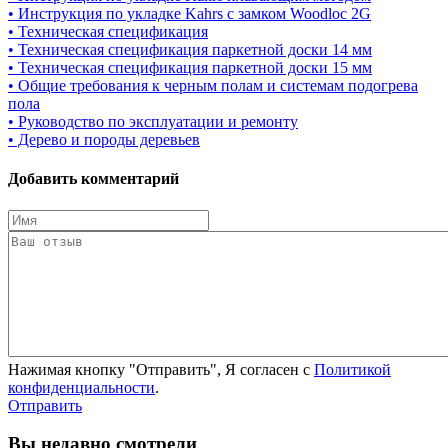
• Инструкция по укладке Kahrs с замком Woodloc 2G
• Техническая спецификация
• Техническая спецификация паркетной доски 14 мм
• Техническая спецификация паркетной доски 15 мм
• Общие требования к черным полам и системам подогрева
пола
• Руководство по эксплуатации и ремонту
• Дерево и породы деревьев
Добавить комментарий
Нажимая кнопку "Отправить", Я согласен с
Политикой
конфиденциальности
.
Отправить
Вы недавно смотрели