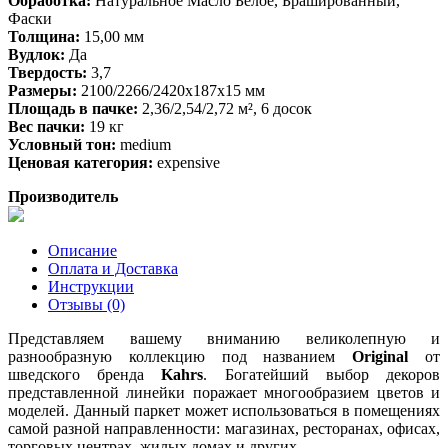
Обработка:
Натуральное Масло Белое, Брашированный,
Фаски
Толщина:
15,00 мм
Вудлок:
Да
Твердость:
3,7
Размеры:
2100/2266/2420х187х15 мм
Площадь в пачке:
2,36/2,54/2,72 м², 6 досок
Вес пачки:
19 кг
Условный тон:
medium
Ценовая категория:
expensive
Производитель
Описание
Оплата и Доставка
Инструкции
Отзывы (0)
Представляем вашему вниманию великолепную и
разнообразную коллекцию под названием
Original
от
шведского бренда
Kahrs
. Богатейший выбор декоров
представленной линейки поражает многообразием цветов и
моделей. Данный паркет может использоваться в помещениях
самой разной направленности: магазинах, ресторанах, офисах,
торговых центрах, жилых домах и других.