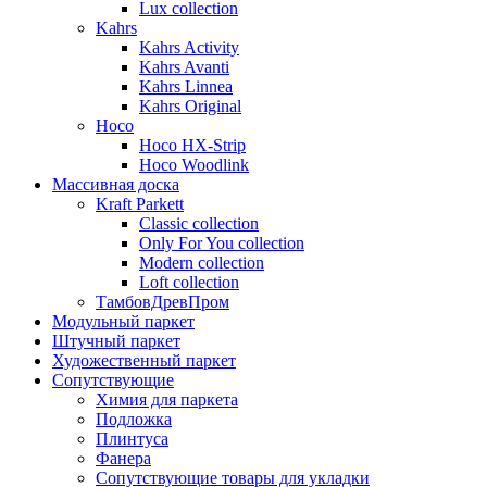
Lux collection
Kahrs
Kahrs Activity
Kahrs Avanti
Kahrs Linnea
Kahrs Original
Hoco
Hoco HX-Strip
Hoco Woodlink
Массивная доска
Kraft Parkett
Classic collection
Only For You collection
Modern collection
Loft collection
ТамбовДревПром
Модульный паркет
Штучный паркет
Художественный паркет
Сопутствующие
Химия для паркета
Подложка
Плинтуса
Фанера
Сопутствующие товары для укладки