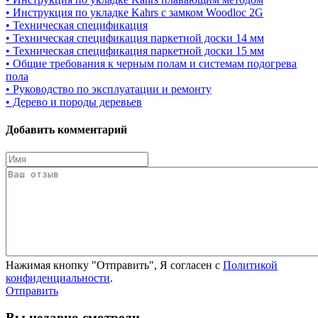
• Инструкция по укладке Kahrs с замком Woodloc 2G
• Техническая спецификация
• Техническая спецификация паркетной доски 14 мм
• Техническая спецификация паркетной доски 15 мм
• Общие требования к черным полам и системам подогрева
пола
• Руководство по эксплуатации и ремонту
• Дерево и породы деревьев
Добавить комментарий
Нажимая кнопку "Отправить", Я согласен с
Политикой
конфиденциальности
.
Отправить
Вы недавно смотрели