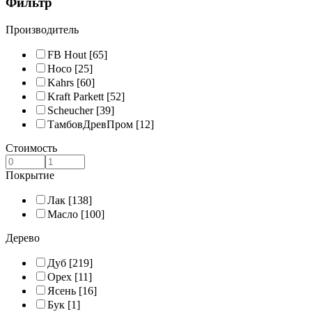
Фильтр
Производитель
FB Hout
[65]
Hoco
[25]
Kahrs
[60]
Kraft Parkett
[52]
Scheucher
[39]
ТамбовДревПром
[12]
Стоимость
Покрытие
Лак
[138]
Масло
[100]
Дерево
Дуб
[219]
Орех
[11]
Ясень
[16]
Бук
[1]