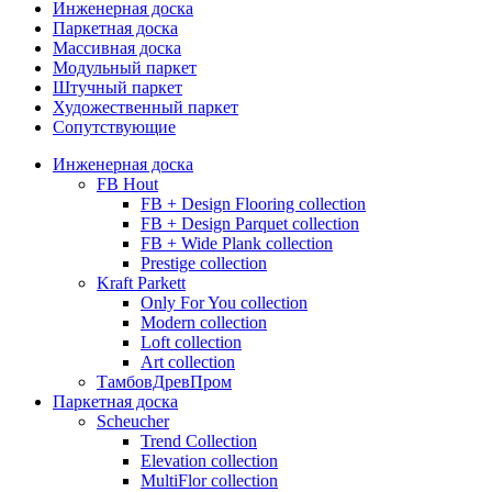
Инженерная доска
Паркетная доска
Массивная доска
Модульный паркет
Штучный паркет
Художественный паркет
Сопутствующие
Инженерная доска
FB Hout
FB + Design Flooring collection
FB + Design Parquet collection
FB + Wide Plank collection
Prestige collection
Kraft Parkett
Only For You collection
Modern collection
Loft collection
Art collection
ТамбовДревПром
Паркетная доска
Scheucher
Trend Collection
Elevation collection
MultiFlor collection